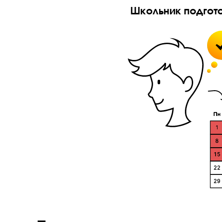
Дисциплин
Зачем?
Школьник подг