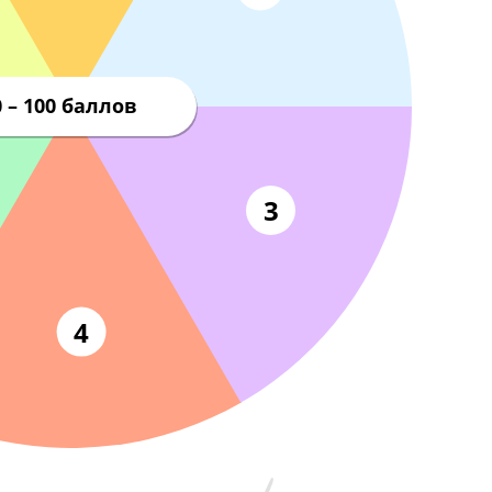
2
80 – 100 баллов
3
4