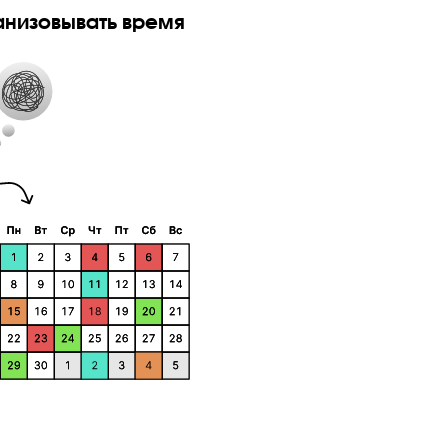
ко вместо мышц ребенок наращивает знания. Если ходить 
ачанный бицепс, а жуткую усталость. С ЕГЭ тоже самое: 
о.
чится организовывать время