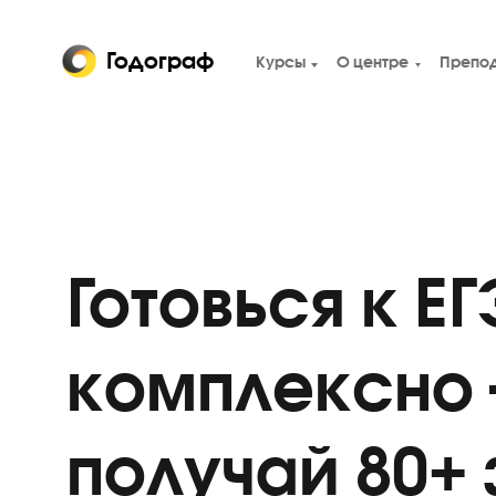
Годограф
Курсы
О центре
Готовься к 
комплексн