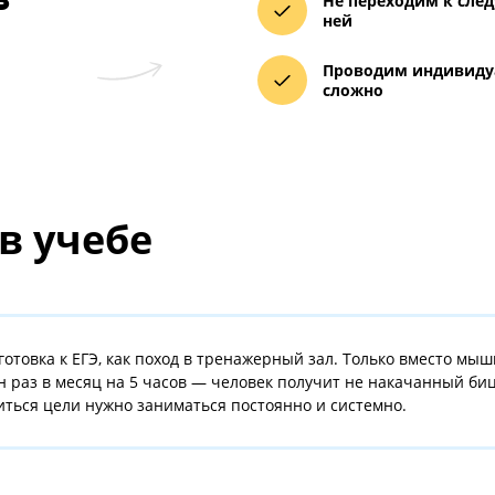
овек. Поэтому преподаватель уделяет внимание каждому
ся» и «отсидеться» на занятии.
еля
Объясня
Приводи
я в
Не перех
ней
Проводи
сложно