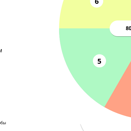
+ за
6
ет
левым
5
,