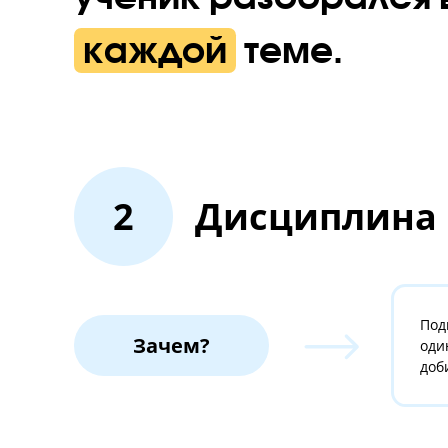
В «Годографе» дети учатся в группах по 8 чел
ученику: ни один ученик не сможет «отмолчать
Цель преподават
— чтобы
каждый
ученик разобралс
каждой
теме.