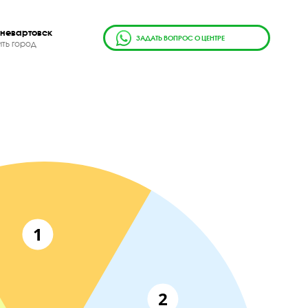
г.
Нижневартовск
ЗАДАТЬ ВОПРОС О ЦЕН
Сменить город
я
1