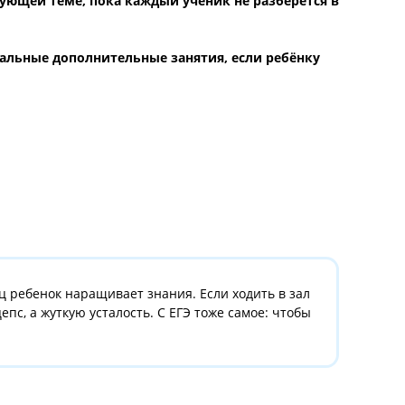
ем материал на пальцах
м примеры из реальной жизни
одим к следующей теме, пока каждый ученик не разб
м индивидуальные дополнительные занятия, если ре