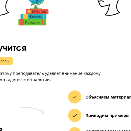
получится
 получалось