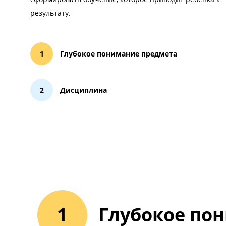
успех ученика в ЕГЭ
9 лет мы собирали опыт и структурировали знан
сформировать обучение, которое приводит ребе
результату.
Глубокое понимание предмета
Дисциплина