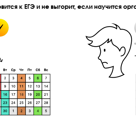
а в учебе
Подготовка к ЕГЭ, как поход в тренажерный зал. Толь
один раз в месяц на 5 часов — человек получит не нак
добиться цели нужно заниматься постоянно и системн
отовится к ЕГЭ и не выгорит, если нау